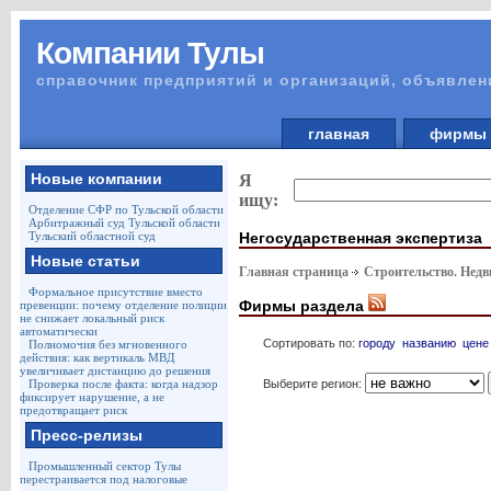
Компании Тулы
справочник предприятий и организаций, объявлен
главная
фирм
Новые компании
Я
ищу:
Отделение СФР по Тульской области
Арбитражный суд Тульской области
Негосударственная экспертиза
Тульский областной суд
Новые статьи
Главная страница
Строительство. Недв
Формальное присутствие вместо
Фирмы раздела
превенции: почему отделение полиции
не снижает локальный риск
автоматически
Сортировать по:
городу
названию
цене
Полномочия без мгновенного
действия: как вертикаль МВД
увеличивает дистанцию до решения
Выберите регион:
Проверка после факта: когда надзор
фиксирует нарушение, а не
предотвращает риск
Пресс-релизы
Промышленный сектор Тулы
перестраивается под налоговые