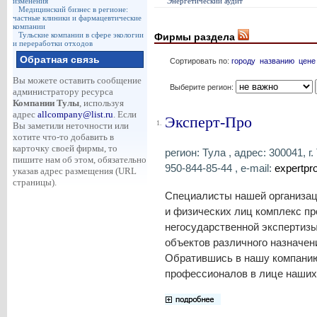
изменения
Энергетический аудит
Медицинский бизнес в регионе:
частные клиники и фармацевтические
компании
Тульские компании в сфере экологии
Фирмы раздела
и переработки отходов
Обратная связь
Сортировать по:
городу
названию
цене
Вы можете оставить сообщение
Выберите регион:
администратору ресурса
Компании Тулы
, используя
адрес
allcompany@list.ru
. Если
Эксперт-Про
1.
Вы заметили неточности или
хотите что-то добавить в
карточку своей фирмы, то
регион: Тула , адрес: 300041, г.
пишите нам об этом, обязательно
950-844-85-44 , e-mail:
expertpr
указав адрес размещения (URL
страницы).
Специалисты нашей организац
и физических лиц комплекс п
негосударственной экспертизы
объектов различного назначен
Обратившись в нашу компанию
профессионалов в лице наших