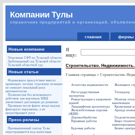
Компании Тулы
справочник предприятий и организаций, объявлен
главная
фирм
Новые компании
Я
ищу:
Отделение СФР по Тульской области
Арбитражный суд Тульской области
Строительство. Недвижимость.
Тульский областной суд
Новые статьи
Главная страница
Строительство. Недв
Формальное присутствие вместо
превенции: почему отделение полиции
Агентства недвижимости
Жилищное стр
не снижает локальный риск
автоматически
Негосударственная
Технадзор
Полномочия без мгновенного
экспертиза
действия: как вертикаль МВД
Реконструкция и капремонт
Монтаж отопл
увеличивает дистанцию до решения
зданий
канализации
Проверка после факта: когда надзор
Ландшафтная архитектура
Кровельные р
фиксирует нарушение, а не
Железобетонные изделия
Аренда поме
предотвращает риск
(ЖБИ)
Деревообработка
Геодезически
Пресс-релизы
Взрывные работы
Бюро техниче
инвентаризаци
Промышленный сектор Тулы
Буровые работы
Бизнес-центр
перестраивается под налоговые