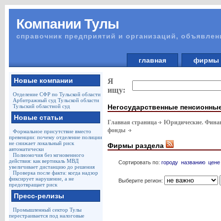
Компании Тулы
справочник предприятий и организаций, объявлен
главная
фирм
Новые компании
Я
ищу:
Отделение СФР по Тульской области
Арбитражный суд Тульской области
Негосударственные пенсионны
Тульский областной суд
Новые статьи
Главная страница
Юридические. Финан
фонды
Формальное присутствие вместо
превенции: почему отделение полиции
не снижает локальный риск
Фирмы раздела
автоматически
Полномочия без мгновенного
действия: как вертикаль МВД
Сортировать по:
городу
названию
цене
увеличивает дистанцию до решения
Проверка после факта: когда надзор
фиксирует нарушение, а не
Выберите регион:
предотвращает риск
Пресс-релизы
Промышленный сектор Тулы
перестраивается под налоговые