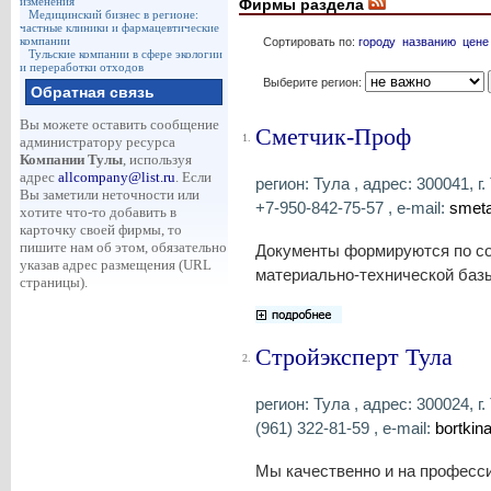
изменения
Фирмы раздела
Медицинский бизнес в регионе:
частные клиники и фармацевтические
компании
Сортировать по:
городу
названию
цене
Тульские компании в сфере экологии
и переработки отходов
Выберите регион:
Обратная связь
Вы можете оставить сообщение
Сметчик-Проф
1.
администратору ресурса
Компании Тулы
, используя
адрес
allcompany@list.ru
. Если
регион: Тула , адрес: 300041, г
Вы заметили неточности или
+7-950-842-75-57 , e-mail:
smeta
хотите что-то добавить в
карточку своей фирмы, то
пишите нам об этом, обязательно
Документы формируются по со
указав адрес размещения (URL
материально-технической баз
страницы).
Стройэксперт Тула
2.
регион: Тула , адрес: 300024, г.
(961) 322-81-59 , e-mail:
bortkin
Мы качественно и на професс