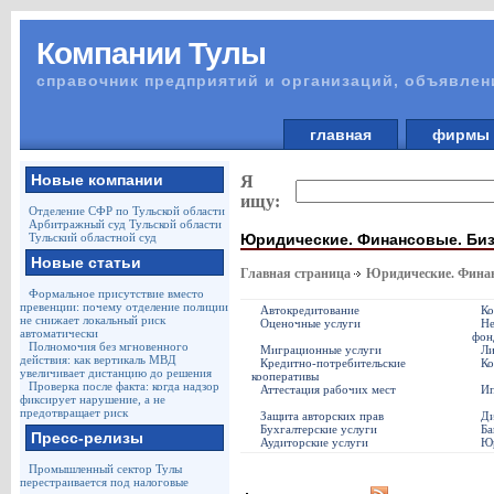
Компании Тулы
справочник предприятий и организаций, объявлен
главная
фирм
Новые компании
Я
ищу:
Отделение СФР по Тульской области
Арбитражный суд Тульской области
Юридические. Финансовые. Биз
Тульский областной суд
Новые статьи
Главная страница
Юридические. Финан
Формальное присутствие вместо
превенции: почему отделение полиции
Автокредитование
Ко
не снижает локальный риск
Оценочные услуги
Не
автоматически
фон
Полномочия без мгновенного
Миграционные услуги
Ли
действия: как вертикаль МВД
Кредитно-потребительские
Ко
увеличивает дистанцию до решения
кооперативы
Проверка после факта: когда надзор
Аттестация рабочих мест
Ип
фиксирует нарушение, а не
предотвращает риск
Защита авторских прав
Ди
Бухгалтерские услуги
Ба
Пресс-релизы
Аудиторские услуги
Юр
Промышленный сектор Тулы
перестраивается под налоговые