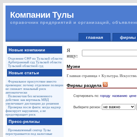
Компании Тулы
справочник предприятий и организаций, объявлен
главная
фирм
Новые компании
Я
ищу:
Отделение СФР по Тульской области
Арбитражный суд Тульской области
Музеи
Тульский областной суд
Новые статьи
Главная страница
Культура. Искусство
Формальное присутствие вместо
Фирмы раздела
превенции: почему отделение полиции
не снижает локальный риск
автоматически
Сортировать по:
городу
названию
цене
Полномочия без мгновенного
действия: как вертикаль МВД
увеличивает дистанцию до решения
Выберите регион:
Проверка после факта: когда надзор
фиксирует нарушение, а не
предотвращает риск
Пресс-релизы
Промышленный сектор Тулы
перестраивается под налоговые