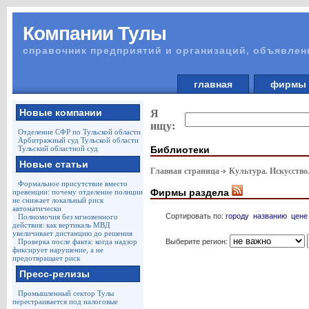
Компании Тулы
справочник предприятий и организаций, объявлен
главная
фирм
Новые компании
Я
ищу:
Отделение СФР по Тульской области
Арбитражный суд Тульской области
Библиотеки
Тульский областной суд
Новые статьи
Главная страница
Культура. Искусство
Формальное присутствие вместо
Фирмы раздела
превенции: почему отделение полиции
не снижает локальный риск
автоматически
Сортировать по:
городу
названию
цене
Полномочия без мгновенного
действия: как вертикаль МВД
увеличивает дистанцию до решения
Выберите регион:
Проверка после факта: когда надзор
фиксирует нарушение, а не
предотвращает риск
Пресс-релизы
Промышленный сектор Тулы
перестраивается под налоговые