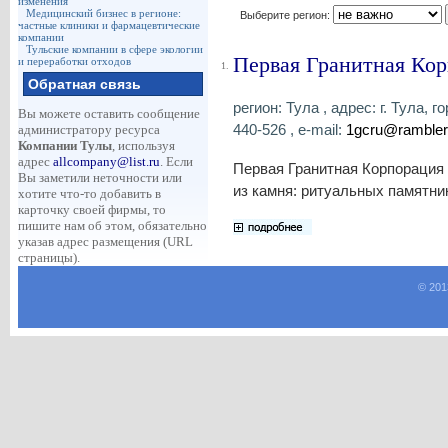
изменения
Медицинский бизнес в регионе:
Выберите регион:
частные клиники и фармацевтические
компании
Тульские компании в сфере экологии
Первая Гранитная Ко
и переработки отходов
1.
Обратная связь
регион: Тула , адрес: г. Тула,
Вы можете оставить сообщение
440-526 , e-mail:
1gcru@rambler
администратору ресурса
Компании Тулы
, используя
адрес
allcompany@list.ru
. Если
Первая Гранитная Корпорация 
Вы заметили неточности или
из камня: ритуальных памятник
хотите что-то добавить в
карточку своей фирмы, то
пишите нам об этом, обязательно
указав адрес размещения (URL
страницы).
© 201