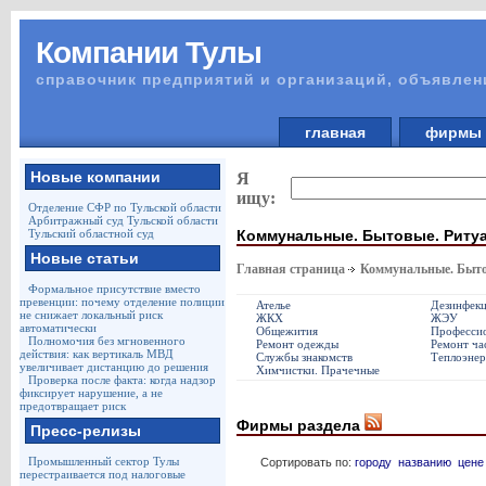
Компании Тулы
справочник предприятий и организаций, объявлен
главная
фирм
Новые компании
Я
ищу:
Отделение СФР по Тульской области
Арбитражный суд Тульской области
Коммунальные. Бытовые. Риту
Тульский областной суд
Новые статьи
Главная страница
Коммунальные. Быто
Формальное присутствие вместо
превенции: почему отделение полиции
Ателье
Дезинфек
не снижает локальный риск
ЖКХ
ЖЭУ
автоматически
Общежития
Профессио
Полномочия без мгновенного
Ремонт одежды
Ремонт ча
действия: как вертикаль МВД
Службы знакомств
Теплоэнер
увеличивает дистанцию до решения
Химчистки. Прачечные
Проверка после факта: когда надзор
фиксирует нарушение, а не
предотвращает риск
Фирмы раздела
Пресс-релизы
Промышленный сектор Тулы
Сортировать по:
городу
названию
цене
перестраивается под налоговые