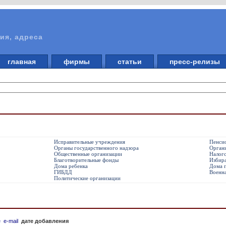
ия, адреса
главная
фирмы
статьи
пресс-релизы
Исправительные учреждения
Пенси
Органы государственного надзора
Орган
Общественные организации
Налого
Благотворительные фонды
Избир
Дома ребенка
Дома 
ГИБДД
Военн
Политические организации
е
e-mail
дате добавления