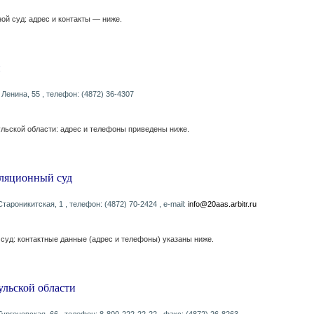
ой суд: адрес и контакты — ниже.
и
т Ленина, 55 , телефон: (4872) 36-4307
льской области: адрес и телефоны приведены ниже.
ляционный суд
 Староникитская, 1 , телефон: (4872) 70-2424 , e-mail:
info@20aas.arbitr.ru
уд: контактные данные (адрес и телефоны) указаны ниже.
льской области
. Тургеневская, 66 , телефон: 8-800-222-22-22 , факс: (4872) 26-8263