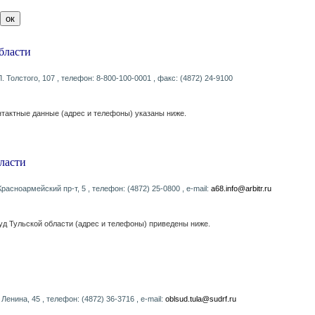
бласти
 Л. Толстого, 107 , телефон: 8-800-100-0001 , факс: (4872) 24-9100
нтактные данные (адрес и телефоны) указаны ниже.
ласти
 Красноармейский пр-т, 5 , телефон: (4872) 25-0800 , e-mail:
a68.info@arbitr.ru
д Тульской области (адрес и телефоны) приведены ниже.
т Ленина, 45 , телефон: (4872) 36-3716 , e-mail:
oblsud.tula@sudrf.ru