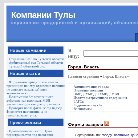
Компании Тулы
справочник предприятий и организаций, объявлен
Новые компании
Я
ищу:
Отделение СФР по Тульской области
Арбитражный суд Тульской области
Город. Власть
Тульский областной суд
Новые статьи
Главная страница
Город. Власть
Формальное присутствие вместо
превенции: почему отделение полиции
Администрация города
не снижает локальный риск
Отделения полиции
автоматически
ОМВД. УМВД. ГУМВД. МВД
Полномочия без мгновенного
Изоляторы временного содержания
действия: как вертикаль МВД
ЗАГСы
увеличивает дистанцию до решения
Гидрометеослужба
Проверка после факта: когда надзор
Военкоматы
фиксирует нарушение, а не
предотвращает риск
Пресс-релизы
Фирмы раздела
Промышленный сектор Тулы
перестраивается под налоговые
Сортировать по:
городу
названию
цен