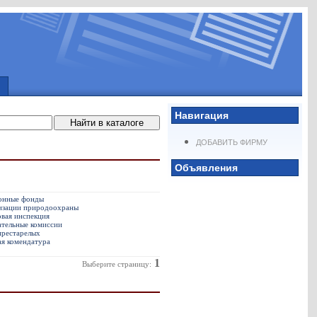
Навигация
ДОБАВИТЬ ФИРМУ
Объявления
онные фонды
изации природоохраны
вая инспекция
ательные комиссии
престарелых
ая комендатура
1
Выберите страницу: