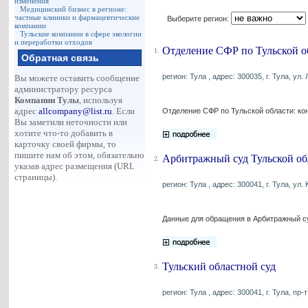
изменения
Медицинский бизнес в регионе:
частные клиники и фармацевтические
Выберите регион:
компании
Тульские компании в сфере экологии
и переработки отходов
Отделение СФР по Тульской о
1.
Обратная связь
регион: Тула , адрес: 300035, г. Тула, ул.
Вы можете оставить сообщение
администратору ресурса
Компании Тулы
, используя
адрес
allcompany@list.ru
. Если
Отделение СФР по Тульской области: ко
Вы заметили неточности или
хотите что-то добавить в
карточку своей фирмы, то
пишите нам об этом, обязательно
Арбитражный суд Тульской об
2.
указав адрес размещения (URL
страницы).
регион: Тула , адрес: 300041, г. Тула, ул.
Данные для обращения в Арбитражный су
Тульский областной суд
3.
регион: Тула , адрес: 300041, г. Тула, пр-