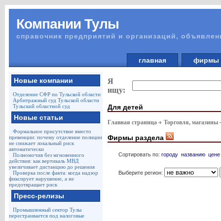
Компании Тулы
справочник предприятий и организаций, объявлен
главная
фирм
Новые компании
Я
ищу:
Отделение СФР по Тульской области
Арбитражный суд Тульской области
Для детей
Тульский областной суд
Новые статьи
Главная страница
Торговля, магазины
Формальное присутствие вместо
Фирмы раздела
превенции: почему отделение полиции
не снижает локальный риск
автоматически
Сортировать по:
городу
названию
цене
Полномочия без мгновенного
действия: как вертикаль МВД
увеличивает дистанцию до решения
Выберите регион:
Проверка после факта: когда надзор
фиксирует нарушение, а не
предотвращает риск
Пресс-релизы
Промышленный сектор Тулы
перестраивается под налоговые