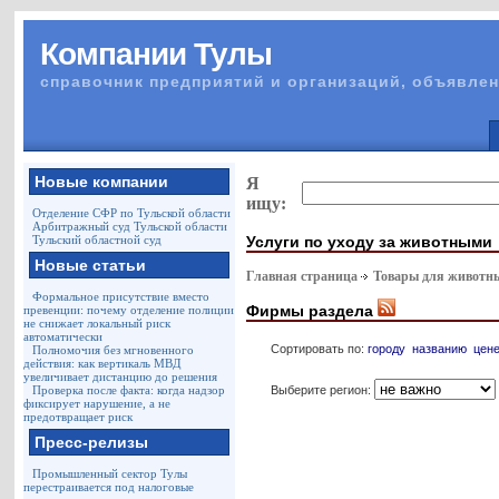
Компании Тулы
справочник предприятий и организаций, объявлен
Новые компании
Я
ищу:
Отделение СФР по Тульской области
Арбитражный суд Тульской области
Услуги по уходу за животными
Тульский областной суд
Новые статьи
Главная страница
Товары для животн
Формальное присутствие вместо
Фирмы раздела
превенции: почему отделение полиции
не снижает локальный риск
автоматически
Сортировать по:
городу
названию
цен
Полномочия без мгновенного
действия: как вертикаль МВД
увеличивает дистанцию до решения
Выберите регион:
Проверка после факта: когда надзор
фиксирует нарушение, а не
предотвращает риск
Пресс-релизы
Промышленный сектор Тулы
перестраивается под налоговые