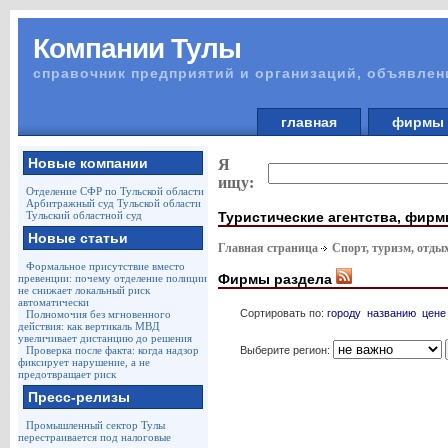
Компании Тулы
справочник предприятий и организаций, объявлен
главная
фирм
Новые компании
Я
ищу:
Отделение СФР по Тульской области
Арбитражный суд Тульской области
Туристические агентства, фир
Тульский областной суд
Новые статьи
Главная страница
Спорт, туризм, отды
Формальное присутствие вместо
Фирмы раздела
превенции: почему отделение полиции
не снижает локальный риск
автоматически
Сортировать по:
городу
названию
цене
Полномочия без мгновенного
действия: как вертикаль МВД
увеличивает дистанцию до решения
Выберите регион:
Проверка после факта: когда надзор
фиксирует нарушение, а не
предотвращает риск
Пресс-релизы
Промышленный сектор Тулы
перестраивается под налоговые