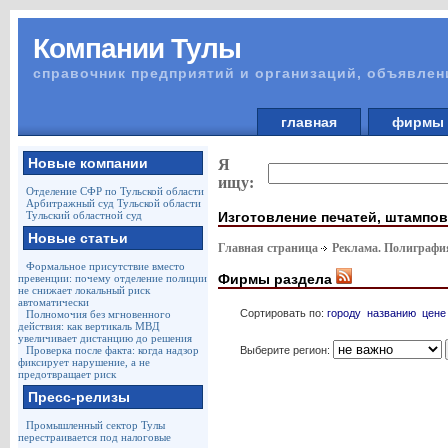
Компании Тулы
справочник предприятий и организаций, объявлен
главная
фирм
Новые компании
Я
ищу:
Отделение СФР по Тульской области
Арбитражный суд Тульской области
Изготовление печатей, штампов
Тульский областной суд
Новые статьи
Главная страница
Реклама. Полиграф
Формальное присутствие вместо
Фирмы раздела
превенции: почему отделение полиции
не снижает локальный риск
автоматически
Сортировать по:
городу
названию
цене
Полномочия без мгновенного
действия: как вертикаль МВД
увеличивает дистанцию до решения
Выберите регион:
Проверка после факта: когда надзор
фиксирует нарушение, а не
предотвращает риск
Пресс-релизы
Промышленный сектор Тулы
перестраивается под налоговые