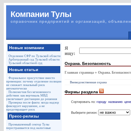
Компании Тулы
справочник предприятий и организаций, объявлен
Новые компании
Я
ищу:
Отделение СФР по Тульской области
Арбитражный суд Тульской области
Охрана. Безопасность
Тульский областной суд
Новые статьи
Главная страница
Охрана. Безопаснос
Формальное присутствие вместо
превенции: почему отделение полиции
Вневедомственная охрана
не снижает локальный риск
автоматически
Фирмы раздела
Полномочия без мгновенного
действия: как вертикаль МВД
увеличивает дистанцию до решения
Сортировать по:
городу
названию
цен
Проверка после факта: когда надзор
фиксирует нарушение, а не
предотвращает риск
Выберите регион:
Пресс-релизы
Промышленный сектор Тулы
перестраивается под налоговые