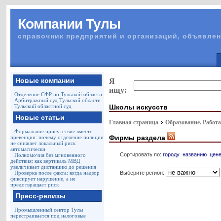
Компании Тулы
справочник предприятий и организаций, объявлен
Новые компании
Я
ищу:
Отделение СФР по Тульской области
Арбитражный суд Тульской области
Школы искусств
Тульский областной суд
Новые статьи
Главная страница
Образование. Работа
Формальное присутствие вместо
Фирмы раздела
превенции: почему отделение полиции
не снижает локальный риск
автоматически
Сортировать по:
городу
названию
цен
Полномочия без мгновенного
действия: как вертикаль МВД
увеличивает дистанцию до решения
Выберите регион:
Проверка после факта: когда надзор
фиксирует нарушение, а не
предотвращает риск
Пресс-релизы
Промышленный сектор Тулы
перестраивается под налоговые