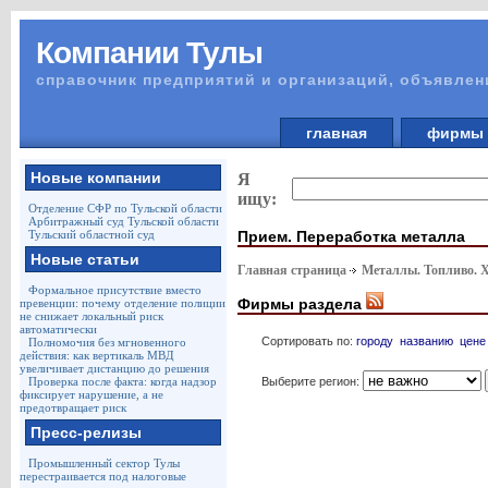
Компании Тулы
справочник предприятий и организаций, объявлен
главная
фирм
Новые компании
Я
ищу:
Отделение СФР по Тульской области
Арбитражный суд Тульской области
Прием. Переработка металла
Тульский областной суд
Новые статьи
Главная страница
Металлы. Топливо. 
Формальное присутствие вместо
Фирмы раздела
превенции: почему отделение полиции
не снижает локальный риск
автоматически
Сортировать по:
городу
названию
цене
Полномочия без мгновенного
действия: как вертикаль МВД
увеличивает дистанцию до решения
Выберите регион:
Проверка после факта: когда надзор
фиксирует нарушение, а не
предотвращает риск
Пресс-релизы
Промышленный сектор Тулы
перестраивается под налоговые