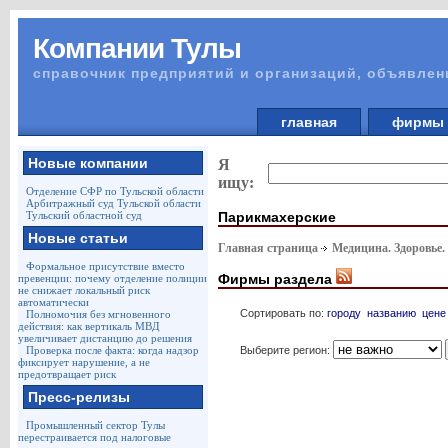
Компании Тулы
справочник предприятий и организаций, объявлен
главная
фирм
Новые компании
Я
ищу:
Отделение СФР по Тульской области
Арбитражный суд Тульской области
Парикмахерские
Тульский областной суд
Новые статьи
Главная страница
Медицина. Здоровье.
Формальное присутствие вместо
Фирмы раздела
превенции: почему отделение полиции
не снижает локальный риск
автоматически
Сортировать по:
городу
названию
цене
Полномочия без мгновенного
действия: как вертикаль МВД
увеличивает дистанцию до решения
Выберите регион:
Проверка после факта: когда надзор
фиксирует нарушение, а не
предотвращает риск
Пресс-релизы
Промышленный сектор Тулы
перестраивается под налоговые