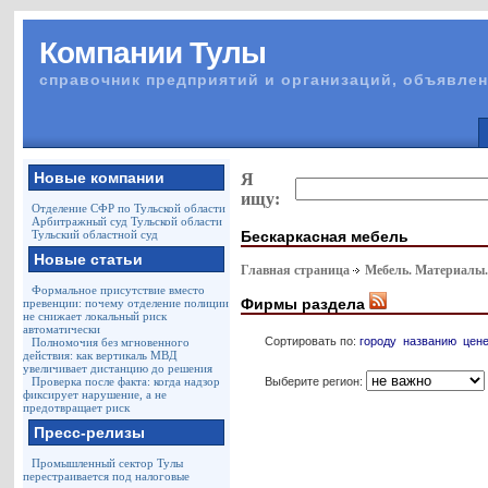
Компании Тулы
справочник предприятий и организаций, объявлен
Новые компании
Я
ищу:
Отделение СФР по Тульской области
Арбитражный суд Тульской области
Бескаркасная мебель
Тульский областной суд
Новые статьи
Главная страница
Мебель. Материалы
Формальное присутствие вместо
Фирмы раздела
превенции: почему отделение полиции
не снижает локальный риск
автоматически
Сортировать по:
городу
названию
цен
Полномочия без мгновенного
действия: как вертикаль МВД
увеличивает дистанцию до решения
Выберите регион:
Проверка после факта: когда надзор
фиксирует нарушение, а не
предотвращает риск
Пресс-релизы
Промышленный сектор Тулы
перестраивается под налоговые