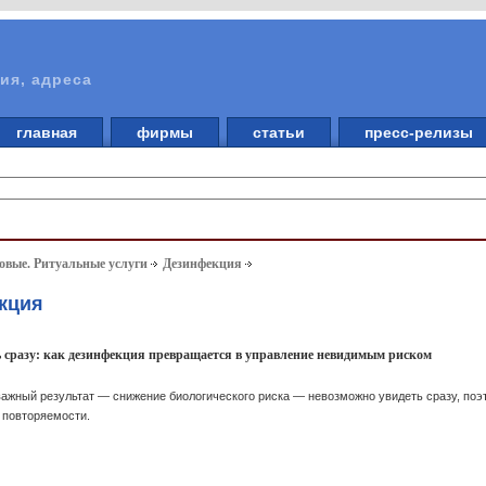
ия, адреса
главная
фирмы
статьи
пресс-релизы
вые. Ритуальные услуги
Дезинфекция
кция
ь сразу: как дезинфекция превращается в управление невидимым риском
ажный результат — снижение биологического риска — невозможно увидеть сразу, поэт
ё повторяемости.