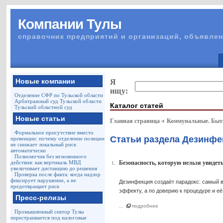
Компании Тулы
справочник предприятий и организаций, объявлен
Новые компании
Я
ищу:
Отделение СФР по Тульской области
Арбитражный суд Тульской области
Каталог статей
Тульский областной суд
Новые статьи
Главная страница
Коммунальные. Быто
Формальное присутствие вместо
Статьи раздела Дезинфе
превенции: почему отделение полиции
не снижает локальный риск
автоматически
Полномочия без мгновенного
действия: как вертикаль МВД
Безопасность, которую нельзя увидет
1.
увеличивает дистанцию до решения
Проверка после факта: когда надзор
фиксирует нарушение, а не
Дезинфекция создаёт парадокс: самый в
предотвращает риск
эффекту, а по доверию к процедуре и е
Пресс-релизы
...
подробнее
Промышленный сектор Тулы
перестраивается под налоговые