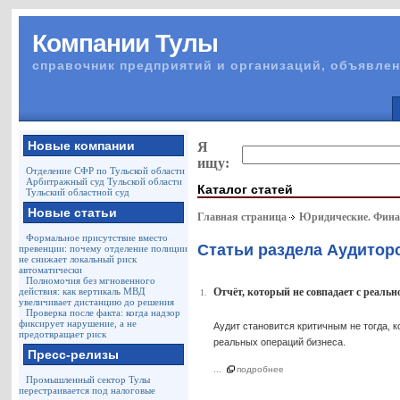
Компании Тулы
справочник предприятий и организаций, объявлен
Новые компании
Я
ищу:
Отделение СФР по Тульской области
Арбитражный суд Тульской области
Каталог статей
Тульский областной суд
Новые статьи
Главная страница
Юридические. Финан
Формальное присутствие вместо
Статьи раздела Аудитор
превенции: почему отделение полиции
не снижает локальный риск
автоматически
Полномочия без мгновенного
действия: как вертикаль МВД
Отчёт, который не совпадает с реаль
1.
увеличивает дистанцию до решения
Проверка после факта: когда надзор
фиксирует нарушение, а не
Аудит становится критичным не тогда, 
предотвращает риск
реальных операций бизнеса.
Пресс-релизы
...
подробнее
Промышленный сектор Тулы
перестраивается под налоговые