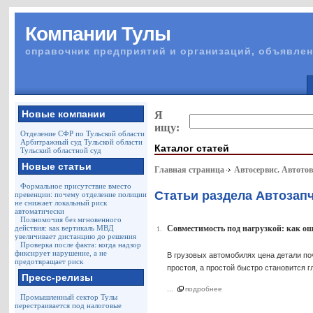
Компании Тулы
справочник предприятий и организаций, объявлен
Новые компании
Я
ищу:
Отделение СФР по Тульской области
Арбитражный суд Тульской области
Каталог статей
Тульский областной суд
Новые статьи
Главная страница
Автосервис. Автото
Формальное присутствие вместо
Статьи раздела Автозап
превенции: почему отделение полиции
не снижает локальный риск
автоматически
Полномочия без мгновенного
действия: как вертикаль МВД
Совместимость под нагрузкой: как ош
1.
увеличивает дистанцию до решения
Проверка после факта: когда надзор
фиксирует нарушение, а не
В грузовых автомобилях цена детали по
предотвращает риск
простоя, а простой быстро становится 
Пресс-релизы
...
подробнее
Промышленный сектор Тулы
перестраивается под налоговые