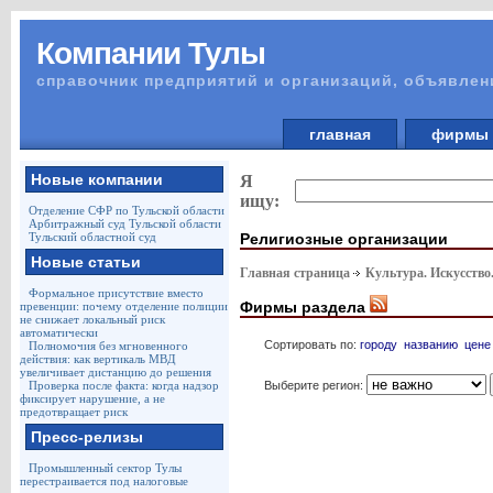
Компании Тулы
справочник предприятий и организаций, объявлен
главная
фирм
Новые компании
Я
ищу:
Отделение СФР по Тульской области
Арбитражный суд Тульской области
Религиозные организации
Тульский областной суд
Новые статьи
Главная страница
Культура. Искусство
Формальное присутствие вместо
Фирмы раздела
превенции: почему отделение полиции
не снижает локальный риск
автоматически
Сортировать по:
городу
названию
цене
Полномочия без мгновенного
действия: как вертикаль МВД
увеличивает дистанцию до решения
Выберите регион:
Проверка после факта: когда надзор
фиксирует нарушение, а не
предотвращает риск
Пресс-релизы
Промышленный сектор Тулы
перестраивается под налоговые