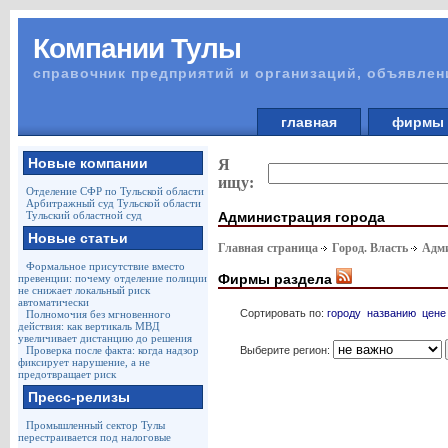
Компании Тулы
справочник предприятий и организаций, объявлен
главная
фирм
Новые компании
Я
ищу:
Отделение СФР по Тульской области
Арбитражный суд Тульской области
Администрация города
Тульский областной суд
Новые статьи
Главная страница
Город. Власть
Адми
Формальное присутствие вместо
Фирмы раздела
превенции: почему отделение полиции
не снижает локальный риск
автоматически
Сортировать по:
городу
названию
цене
Полномочия без мгновенного
действия: как вертикаль МВД
увеличивает дистанцию до решения
Выберите регион:
Проверка после факта: когда надзор
фиксирует нарушение, а не
предотвращает риск
Пресс-релизы
Промышленный сектор Тулы
перестраивается под налоговые