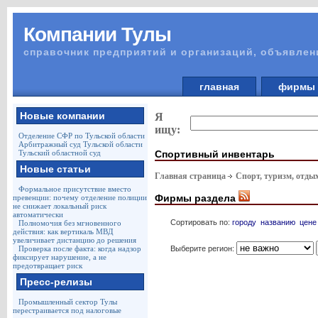
Компании Тулы
справочник предприятий и организаций, объявлен
главная
фирм
Новые компании
Я
ищу:
Отделение СФР по Тульской области
Арбитражный суд Тульской области
Спортивный инвентарь
Тульский областной суд
Новые статьи
Главная страница
Спорт, туризм, отды
Формальное присутствие вместо
Фирмы раздела
превенции: почему отделение полиции
не снижает локальный риск
автоматически
Сортировать по:
городу
названию
цене
Полномочия без мгновенного
действия: как вертикаль МВД
увеличивает дистанцию до решения
Выберите регион:
Проверка после факта: когда надзор
фиксирует нарушение, а не
предотвращает риск
Пресс-релизы
Промышленный сектор Тулы
перестраивается под налоговые