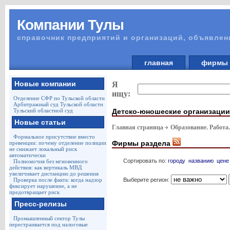
Компании Тулы
справочник предприятий и организаций, объявлен
главная
фирм
Новые компании
Я
ищу:
Отделение СФР по Тульской области
Арбитражный суд Тульской области
Детско-юношеские организации
Тульский областной суд
Новые статьи
Главная страница
Образование. Работа
Формальное присутствие вместо
Фирмы раздела
превенции: почему отделение полиции
не снижает локальный риск
автоматически
Сортировать по:
городу
названию
цене
Полномочия без мгновенного
действия: как вертикаль МВД
увеличивает дистанцию до решения
Выберите регион:
Проверка после факта: когда надзор
фиксирует нарушение, а не
предотвращает риск
Пресс-релизы
Промышленный сектор Тулы
перестраивается под налоговые