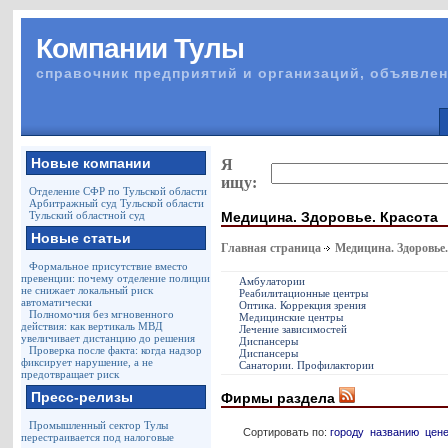
Компании Тулы
справочник предприятий и организаций, объявлен
Новые компании
Я
ищу:
Отделение СФР по Тульской области
Арбитражный суд Тульской области
Медицина. Здоровье. Красота
Тульский областной суд
Новые статьи
Главная страница
Медицина. Здоровье
Формальное присутствие вместо
превенции: почему отделение полиции
Амбулатории
не снижает локальный риск
Реабилитационные центры
автоматически
Оптика. Коррекция зрения
Полномочия без мгновенного
Медицинские центры
действия: как вертикаль МВД
Лечение зависимостей
увеличивает дистанцию до решения
Диспансеры
Проверка после факта: когда надзор
Диспансеры
фиксирует нарушение, а не
Санатории. Профилактории
предотвращает риск
Пресс-релизы
Фирмы раздела
Промышленный сектор Тулы
Сортировать по:
городу
названию
цен
перестраивается под налоговые