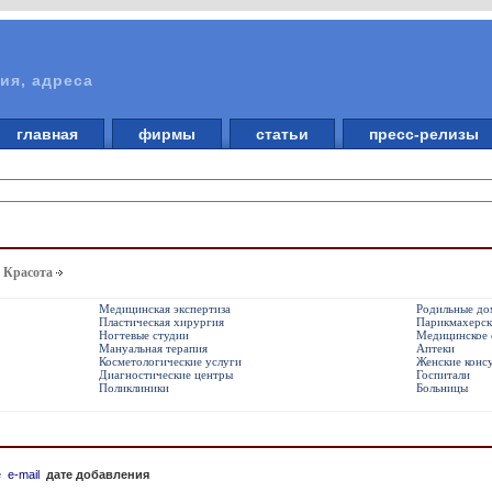
ия, адреса
главная
фирмы
статьи
пресс-релизы
. Красота
Медицинская экспертиза
Родильные до
Пластическая хирургия
Парикмахерск
Ногтевые студии
Медицинское 
Мануальная терапия
Аптеки
Косметологические услуги
Женские конс
Диагностические центры
Госпитали
Поликлиники
Больницы
е
e-mail
дате добавления